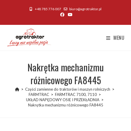
Skip
+48 785 776 007
biuro@agrotraktor.pl
to
content
MENU
Nakrętka mechanizmu
różnicowego FA8445
>
Części zamienne do traktorów i maszyn rolniczych
>
FARMTRAC
>
FARMTRAC 7100, 7110
>
UKŁAD NAPĘDOWY OSIE I PRZEKŁADNIA
>
Nakrętka mechanizmu różnicowego FA8445