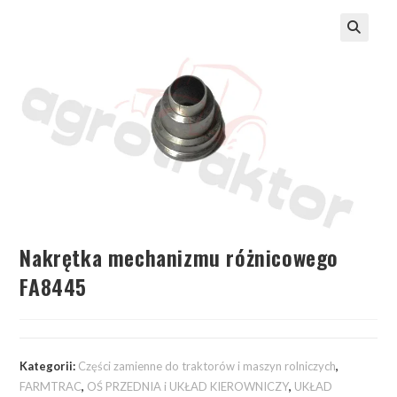
Nakrętka mechanizmu różnicowego
FA8445
Kategorii:
Części zamienne do traktorów i maszyn rolniczych
,
FARMTRAC
,
OŚ PRZEDNIA i UKŁAD KIEROWNICZY
,
UKŁAD