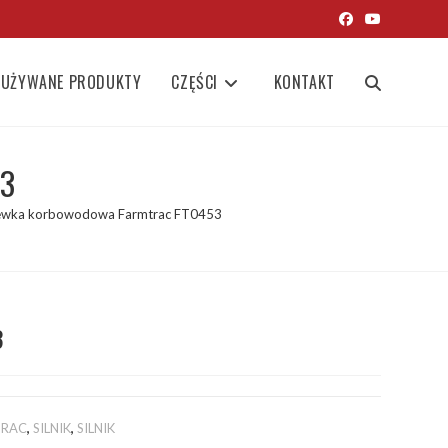
UŻYWANE PRODUKTY
CZĘŚCI
KONTAKT
TOGGLE
WEBSITE
53
ewka korbowodowa Farmtrac FT0453
SEARCH
3
TRAC
,
SILNIK
,
SILNIK