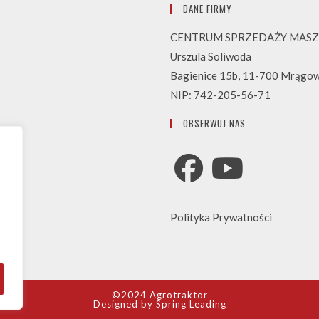
DANE FIRMY
CENTRUM SPRZEDAŻY MASZ
Urszula Soliwoda
Bagienice 15b, 11-700 Mrągo
NIP: 742-205-56-71
OBSERWUJ NAS
Opens
Opens
Polityka Prywatności
in
in
a
a
new
new
tab
tab
©2024 Agrotraktor
Designed by
Spring Leading