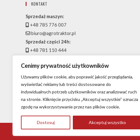
KONTAKT
Sprzedaż maszyn:
+48 785 776 007
biuro@agrotraktor.pl
Sprzedaż części 24h:
+48 781 110 444
magazyn@agrotraktor.pl
Cenimy prywatność użytkowników
Serwis:
+48 697 916 007
Używamy plików cookie, aby poprawić jakość przeglądania,
serwis@agrotraktor.pl
wyświetlać reklamy lub treści dostosowane do
indywidualnych potrzeb użytkowników oraz analizować ruch
Przedstawiciel handlowy w regionie:
na stronie. Kliknięcie przycisku „Akceptuj wszystkie” oznacza
+48 722 226 777
zgodę na wykorzystywanie przez nas plików cookie.
handel@agrotraktor.pl
Dostosuj
Akceptuj wszystko