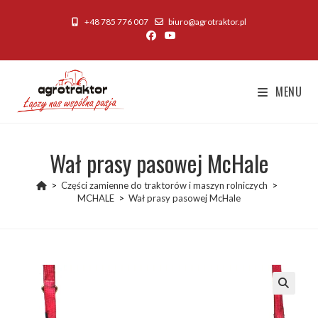
Skip
+48 785 776 007
biuro@agrotraktor.pl
to
content
MENU
Wał prasy pasowej McHale
>
Części zamienne do traktorów i maszyn rolniczych
>
MCHALE
>
Wał prasy pasowej McHale