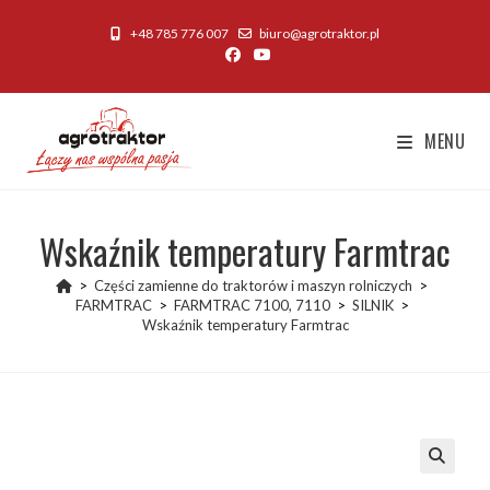
Skip
+48 785 776 007
biuro@agrotraktor.pl
to
content
MENU
Wskaźnik temperatury Farmtrac
>
Części zamienne do traktorów i maszyn rolniczych
>
FARMTRAC
>
FARMTRAC 7100, 7110
>
SILNIK
>
Wskaźnik temperatury Farmtrac