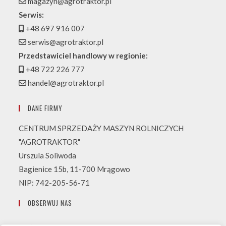
magazyn@agrotraktor.pl
Serwis:
+48 697 916 007
serwis@agrotraktor.pl
Przedstawiciel handlowy w regionie:
+48 722 226 777
handel@agrotraktor.pl
DANE FIRMY
CENTRUM SPRZEDAŻY MASZYN ROLNICZYCH
"AGROTRAKTOR"
Urszula Soliwoda
Bagienice 15b, 11-700 Mrągowo
NIP: 742-205-56-71
OBSERWUJ NAS