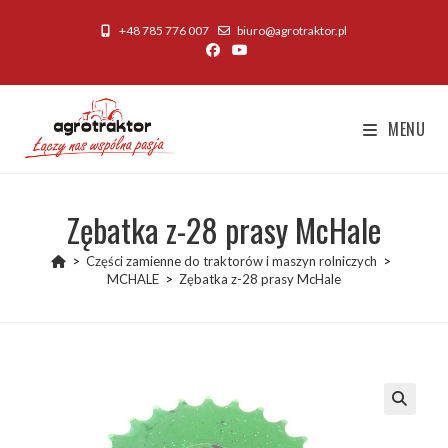
Skip
+48 785 776 007
biuro@agrotraktor.pl
to
content
MENU
Zębatka z-28 prasy McHale
>
Części zamienne do traktorów i maszyn rolniczych
>
MCHALE
>
Zębatka z-28 prasy McHale