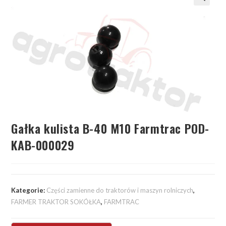
Gałka kulista B-40 M10 Farmtrac POD-
KAB-000029
Kategorie:
Części zamienne do traktorów i maszyn rolniczych
,
FARMER TRAKTOR SOKÓŁKA
,
FARMTRAC