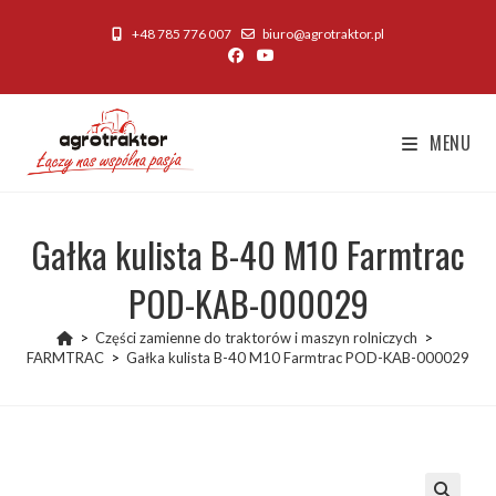
Skip
+48 785 776 007
biuro@agrotraktor.pl
to
content
MENU
Gałka kulista B-40 M10 Farmtrac
POD-KAB-000029
>
Części zamienne do traktorów i maszyn rolniczych
>
FARMTRAC
>
Gałka kulista B-40 M10 Farmtrac POD-KAB-000029