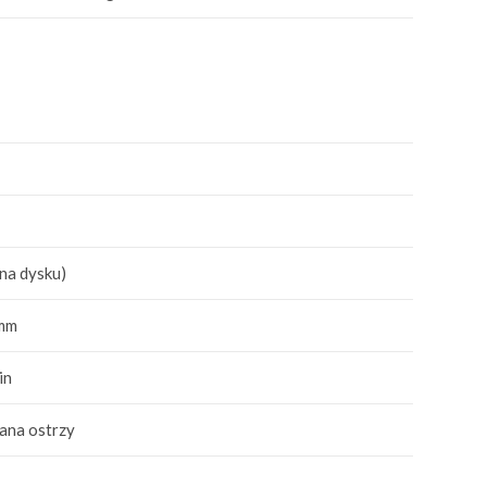
m
 na dysku)
 mm
in
ana ostrzy