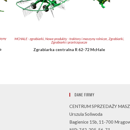
szyny
MCHALE - zgrabiarki
,
Nowe produkty - traktory i maszyny rolnicze
,
Zgrabiarki
,
Zgrabiarki i przetrząsacze
e
Zgrabiarka centralna R 62-72 McHale
DANE FIRMY
CENTRUM SPRZEDAŻY MASZ
Urszula Soliwoda
Bagienice 15b, 11-700 Mrągo
NIP: 742-205-56-71