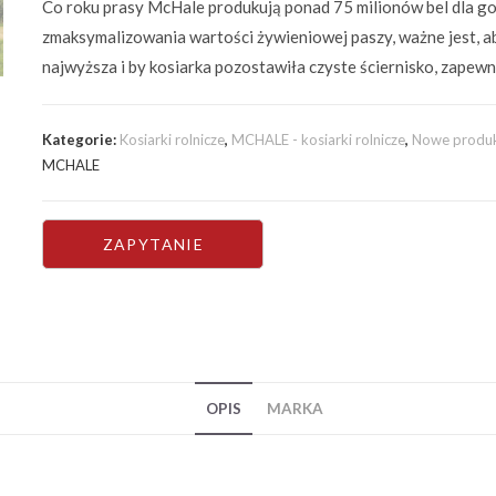
Co roku prasy McHale produkują ponad 75 milionów bel dla g
zmaksymalizowania wartości żywieniowej paszy, ważne jest, ab
najwyższa i by kosiarka pozostawiła czyste ściernisko, zapewn
Kategorie:
Kosiarki rolnicze
,
MCHALE - kosiarki rolnicze
,
Nowe produkt
MCHALE
OPIS
MARKA