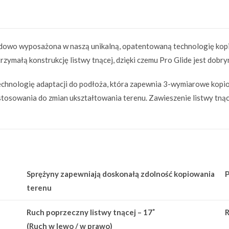
rdowo wyposażona w naszą unikalną, opatentowaną technologię kopi
ytrzymałą konstrukcję listwy tnącej, dzięki czemu Pro Glide jest do
hnologię adaptacji do podłoża, która zapewnia 3-wymiarowe kopiow
dostosowania do zmian ukształtowania terenu. Zawieszenie listwy tną
Sprężyny zapewniają doskonałą zdolność kopiowania
terenu
Ruch poprzeczny listwy tnącej – 17˚
R
(Ruch w lewo / w prawo)