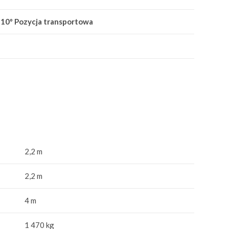
10º Pozycja transportowa
2,2 m
2,2 m
4 m
1 470 kg