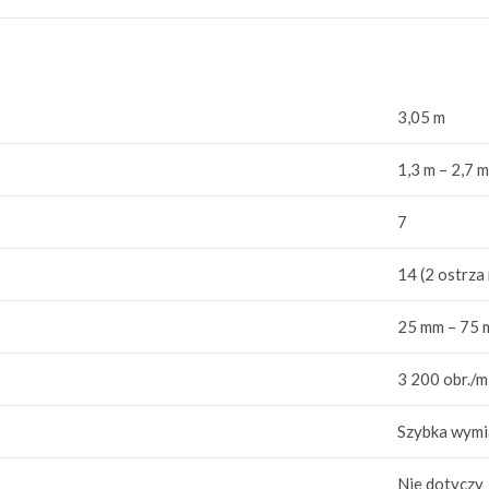
3,05 m
1,3 m – 2,7 
7
14 (2 ostrza
25 mm – 75
3 200 obr./m
Szybka wymi
Nie dotyczy