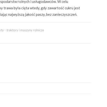
ospodarstw rolnych i usługodawców. W celu
y trawa była cięta wtedy, gdy zawartość cukru jest
iając najwyższą jakość paszy, bez zanieczyszczeń.
y - traktory i maszyny rolnicze