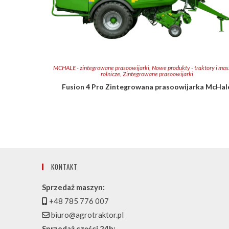
MCHALE - zintegrowane prasoowijarki
,
Nowe produkty - traktory i ma
rolnicze
,
Zintegrowane prasoowijarki
Fusion 4 Pro Zintegrowana prasoowijarka McHal
KONTAKT
Sprzedaż maszyn:
+48 785 776 007
biuro@agrotraktor.pl
Sprzedaż części 24h: