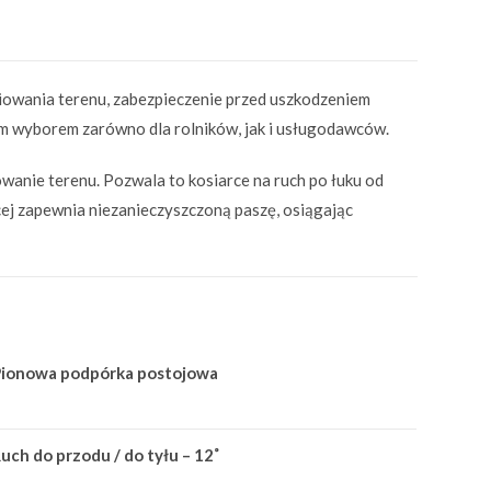
owania terenu, zabezpieczenie przed uszkodzeniem
brym wyborem zarówno dla rolników, jak i usługodawców.
anie terenu. Pozwala to kosiarce na ruch po łuku od
cej zapewnia niezanieczyszczoną paszę, osiągając
Pionowa podpórka postojowa
uch do przodu / do tyłu – 12˚