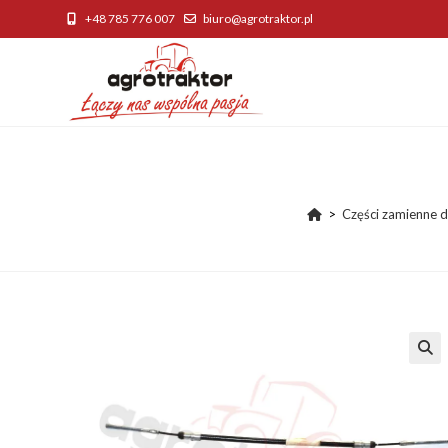
Skip
+48 785 776 007
biuro@agrotraktor.pl
to
content
>
Części zamienne d