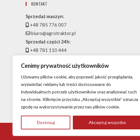
KONTAKT
Sprzedaż maszyn:
+48 785 776 007
biuro@agrotraktor.pl
Sprzedaż części 24h:
+48 781 110 444
magazyn@agrotraktor.pl
Cenimy prywatność użytkowników
Serwis:
+48 697 916 007
Używamy plików cookie, aby poprawić jakość przeglądania,
serwis@agrotraktor.pl
wyświetlać reklamy lub treści dostosowane do
indywidualnych potrzeb użytkowników oraz analizować ruch
Przedstawiciel handlowy w regionie:
na stronie. Kliknięcie przycisku „Akceptuj wszystkie” oznacza
+48 722 226 777
zgodę na wykorzystywanie przez nas plików cookie.
handel@agrotraktor.pl
Dostosuj
Akceptuj wszystko