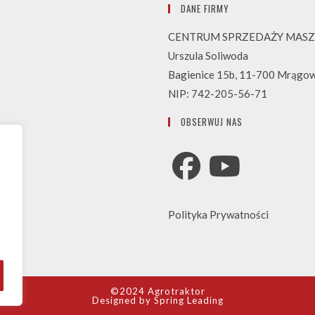
DANE FIRMY
CENTRUM SPRZEDAŻY MASZ
Urszula Soliwoda
Bagienice 15b, 11-700 Mrągo
NIP: 742-205-56-71
OBSERWUJ NAS
Opens
Opens
Polityka Prywatności
in
in
a
a
new
new
tab
tab
©2024 Agrotraktor
Designed by
Spring Leading