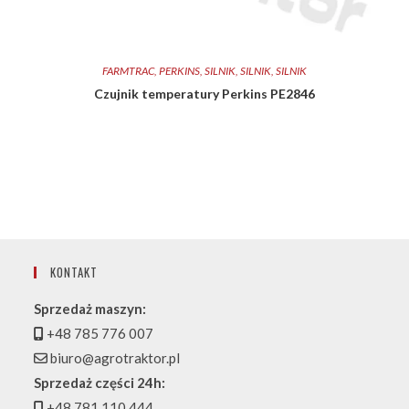
FARMTRAC
,
PERKINS
,
SILNIK
,
SILNIK
,
SILNIK
Czujnik temperatury Perkins PE2846
KONTAKT
Sprzedaż maszyn:
+48 785 776 007
biuro@agrotraktor.pl
Sprzedaż części 24h:
+48 781 110 444