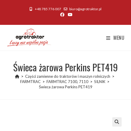
Skip
+48 785 776 007
biuro@agrotraktor.pl
to
content
MENU
Świeca żarowa Perkins PET419
>
Części zamienne do traktorów i maszyn rolniczych
>
FARMTRAC
>
FARMTRAC 7100, 7110
>
SILNIK
>
Świeca żarowa Perkins PET419