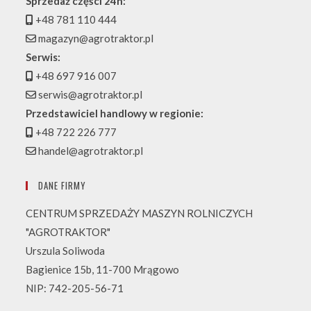
Sprzedaż części 24h:
+48 781 110 444
magazyn@agrotraktor.pl
Serwis:
+48 697 916 007
serwis@agrotraktor.pl
Przedstawiciel handlowy w regionie:
+48 722 226 777
handel@agrotraktor.pl
DANE FIRMY
CENTRUM SPRZEDAŻY MASZYN ROLNICZYCH
"AGROTRAKTOR"
Urszula Soliwoda
Bagienice 15b, 11-700 Mrągowo
NIP: 742-205-56-71