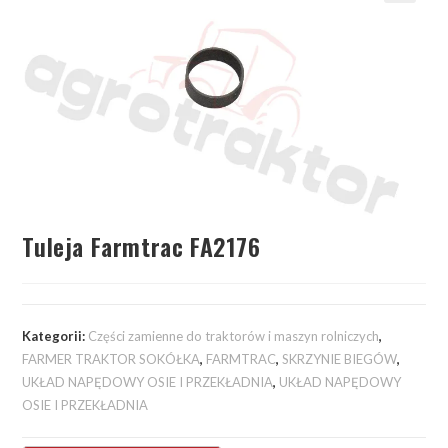
Tuleja Farmtrac FA2176
Kategorii:
Części zamienne do traktorów i maszyn rolniczych
,
FARMER TRAKTOR SOKÓŁKA
,
FARMTRAC
,
SKRZYNIE BIEGÓW
,
UKŁAD NAPĘDOWY OSIE I PRZEKŁADNIA
,
UKŁAD NAPĘDOWY
OSIE I PRZEKŁADNIA