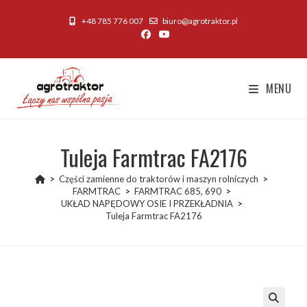
Skip
+48 785 776 007
biuro@agrotraktor.pl
to
content
MENU
Tuleja Farmtrac FA2176
>
Części zamienne do traktorów i maszyn rolniczych
>
FARMTRAC
>
FARMTRAC 685, 690
>
UKŁAD NAPĘDOWY OSIE I PRZEKŁADNIA
>
Tuleja Farmtrac FA2176