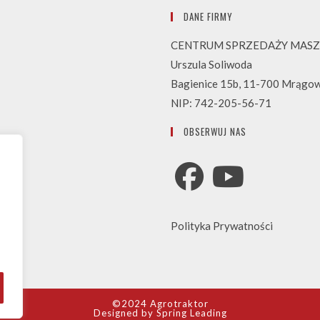
DANE FIRMY
CENTRUM SPRZEDAŻY MASZ
Urszula Soliwoda
Bagienice 15b, 11-700 Mrągo
NIP: 742-205-56-71
OBSERWUJ NAS
Opens
Opens
Polityka Prywatności
in
in
a
a
new
new
tab
tab
©2024 Agrotraktor
Designed by
Spring Leading