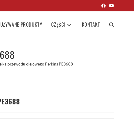
UŻYWANE PRODUKTY
CZĘŚCI
KONTAKT
TOGGLE
WEBSITE
3688
elka przewodu olejowego Perkins PE3688
SEARCH
PE3688