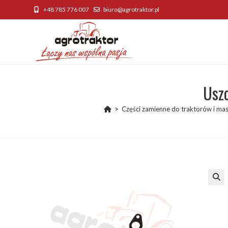
Skip
+48 785 776 007
biuro@agrotraktor.pl
to
content
Usz
>
Części zamienne do traktorów i mas