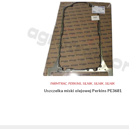
FARMTRAC
,
PERKINS
,
SILNIK
,
SILNIK
,
SILNIK
Uszczelka miski olejowej Perkins PE3681